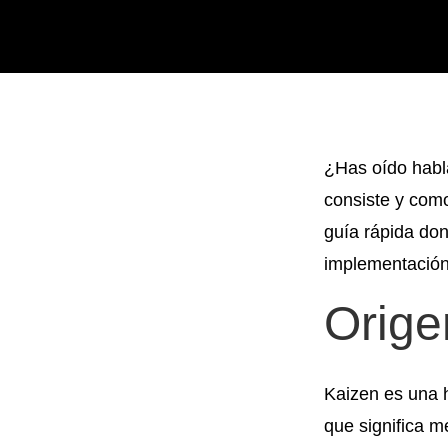
¿Has oído habl
consiste y com
guía rápida don
implementación
Orige
Kaizen es una 
que significa m