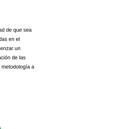
dad de que sea
das en el
menzar un
ación de las
a metodología a