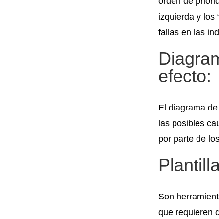
orden de priori
izquierda y los 
fallas en las i
Diagram
efecto:
El diagrama de 
las posibles ca
por parte de lo
Plantill
Son herramienta
que requieren d