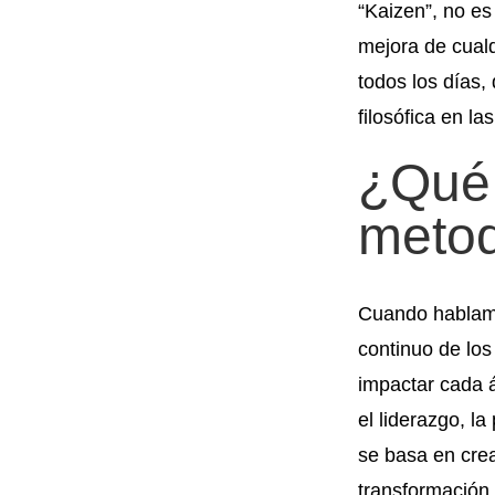
“Kaizen”, no es
mejora de cual
todos los días,
filosófica en l
¿Qué 
metod
Cuando hablamo
continuo de los
impactar cada á
el liderazgo, la
se basa en cre
transformación