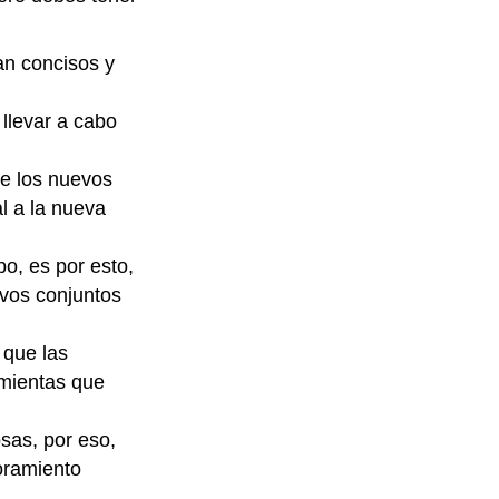
an concisos y
llevar a cabo
re los nuevos
l a la nueva
po, es por esto,
ivos conjuntos
 que las
amientas que
sas, por eso,
oramiento