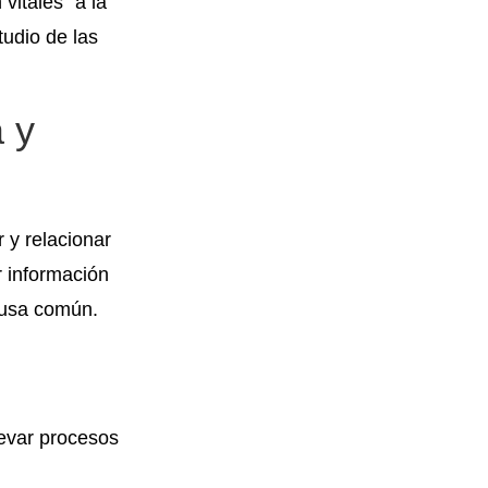
vitales” a la
tudio de las
 y
 y relacionar
r información
causa común.
levar procesos