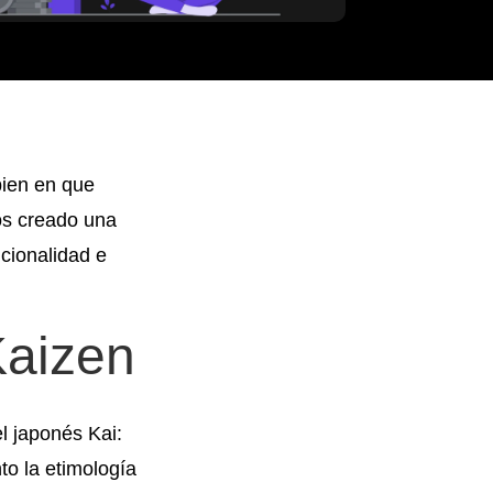
bien en que
os creado una
cionalidad e
Kaizen
l japonés Kai:
to la etimología