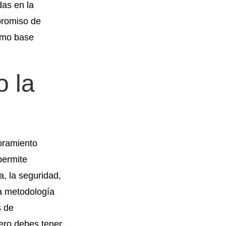
das en la
promiso de
como base
o la
oramiento
permite
a, la seguridad,
 la metodología
s de
ero debes tener