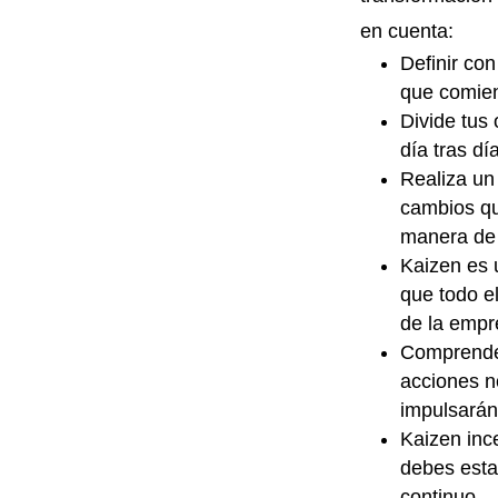
en cuenta:
Definir co
que comien
Divide tus
día tras dí
Realiza un
cambios qu
manera de 
Kaizen es u
que todo el
de la empre
Comprende 
acciones n
impulsarán
Kaizen inc
debes esta
continuo.