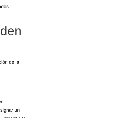
ados.
eden
ión de la
en
asignar un